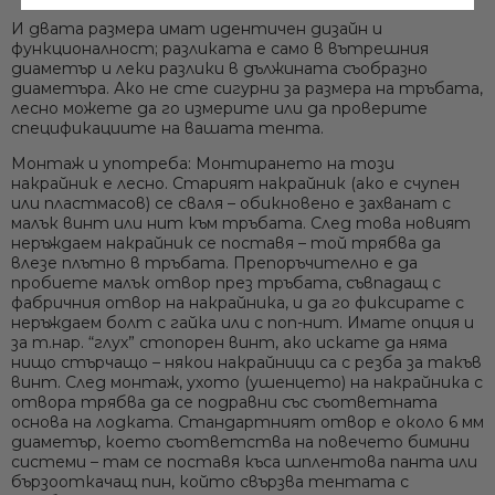
И двата размера имат идентичен дизайн и
функционалност; разликата е само в вътрешния
диаметър и леки разлики в дължината съобразно
диаметъра. Ако не сте сигурни за размера на тръбата,
лесно можете да го измерите или да проверите
Ние ще се свържем с вас в р
спецификациите на вашата тента.
Монтаж и употреба:
Монтирането на този
накрайник е лесно. Старият накрайник (ако е счупен
или пластмасов) се сваля – обикновено е захванат с
малък винт или нит към тръбата. След това
новият
неръждаем накрайник се поставя
– той трябва да
влезе плътно в тръбата. Препоръчително е да
пробиете малък отвор през тръбата, съвпадащ с
фабричния отвор на накрайника, и да го фиксирате с
неръждаем болт с гайка или с поп-нит. Имате опция и
за т.нар. “глух” стопорен винт, ако искате да няма
нищо стърчащо – някои накрайници са с резба за такъв
винт. След монтаж, ухото (ушенцето) на накрайника с
отвора трябва да се подравни със съответната
основа на лодката.
Стандартният отвор е около 6 мм
диаметър
, което съответства на повечето бимини
системи – там се поставя къса шплентова панта или
бързооткачащ пин, който свързва тентата с