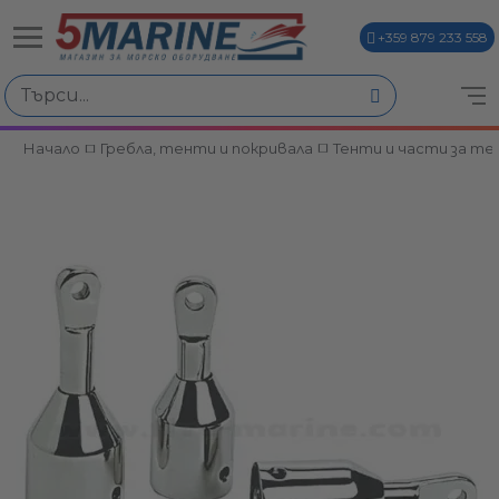
+359 879 233 558
Начало
Гребла, тенти и покривала
Тенти и части за т
ви
и