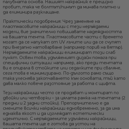
палубната основа. Нашият накрайник е прецизно
пробит, така че болтът/пинът да минава плътно и
да елиминира разклащане.
Практически подобрения:
Чрез заменяне на
пластмасовите накрайници с тези неръждаеми
модели, вие значително повишавате надеждността
на вашата тента. Пластмасовите части с времето
могат да се напукат от UV лъчите или да се счупят
при внезапно натоварване (например порив на вятър).
Неръждаемите накрайници елиминират този слаб
пункт. Освен това, удълженият дизайн помага при
специфични ситуации: например, ако преди тентата
ви е опирала в стойките или седалките при сваляне,
сега това е минимизирано. По-дългото рамо също
така улеснява закопчаването към основата, тъй като
дава малко повече разстояние за работа с щифта.
Тези накрайници често
се продават и монтират по
двойки или четворки
– за цялата рамка на тентата (2
предни и 2 задни стойки). Препоръчително е да
смените всички накрайници едновременно, за да има
еднаква якост и да изглеждат естетически
идентично. С неръждаемите удължени накрайници,
вашата тента ще е готова да устои на
предизвикателствата на морето и ще функционира