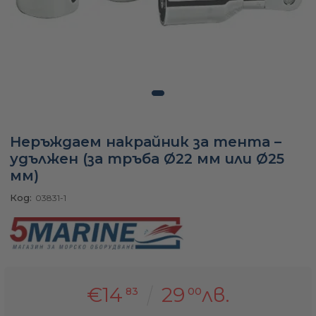
а
ати
Неръждаем накрайник за тента –
мфорт
удължен (за тръба Ø22 мм или Ø25
мм)
ари
Код:
03831-1
удване
ве
€14
29
лв.
83
00