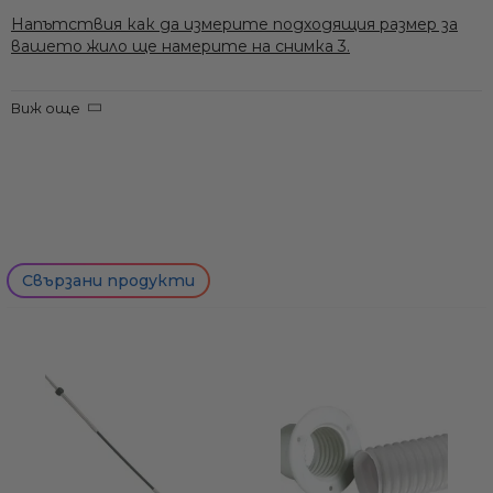
Напътствия как да измерите подходящия размер за
вашето жило ще намерите на снимка 3.
Виж още
Осигуряват значително по-висока ефективност в
сравнение със стандартните жила, поради
използването на материали с ниско триене и уникална
конструкция. Шлицованата сърцевина с 6 точки на
допир осигурява по-малка контактна площ и по този
начин по-ниско триене, което води до по-добрe
функциониращо жило.
Свързани продукти
Жилата са проектирани с оптимално разстояние
между вътрешното ядро (сърцевината) и външната
изолация, което води до значително по-малко засечки
(луфт) в сравнение със стандартните жила.
Значително по-стегнат радиус на огъване
благодарение на специално свързващо звено.
Нормалната препоръка обаче е зa минимален радиус на
огъване от 4 инча (100 мм). За оптимална работа,