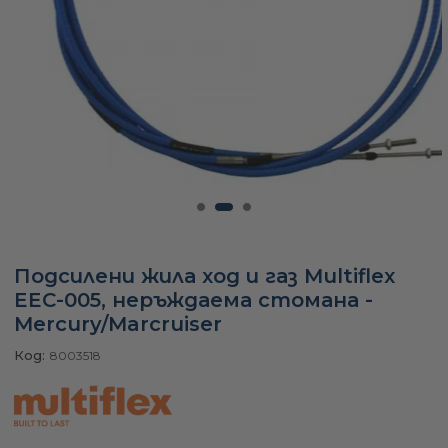
а
ати
мфорт
ари
Подсилени жила ход и газ Multiflex
EEC-005, неръждаема стомана -
удване
Mercury/Marcruiser
Код:
8003518
ве