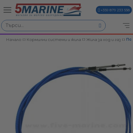
+359 879 233 558
Начало
Кормилни системи и жила
Жила за ход и газ
Под
ви
и