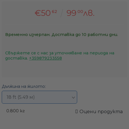
€50
99
лв.
62
00
Временно изчерпан. Доставка до 10 работни дни.
Свържете се с нас за уточняване на периода на
доставка.
+359879233558
Дължина на жилото:
0.800
кг
Оцени продукта